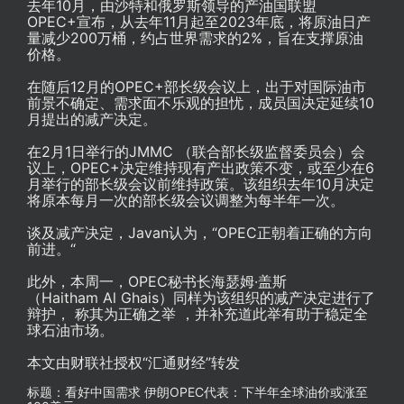
去年10月，由沙特和俄罗斯领导的产油国联盟
OPEC+宣布，从去年11月起至2023年底，将原油日产
量减少200万桶，约占世界需求的2%，旨在支撑原油
价格。
在随后12月的OPEC+部长级会议上，出于对国际油市
前景不确定、需求面不乐观的担忧，成员国决定延续10
月提出的减产决定。
在2月1日举行的JMMC （联合部长级监督委员会）会
议上，OPEC+决定维持现有产出政策不变，或至少在6
月举行的部长级会议前维持政策。该组织去年10月决定
将原本每月一次的部长级会议调整为每半年一次。
谈及减产决定，Javan认为，“OPEC正朝着正确的方向
前进。“
此外，本周一，OPEC秘书长海瑟姆·盖斯
（Haitham Al Ghais）同样为该组织的减产决定进行了
辩护， 称其为正确之举 ，并补充道此举有助于稳定全
球石油市场。
本文由财联社授权“汇通财经”转发
标题：看好中国需求 伊朗OPEC代表：下半年全球油价或涨至