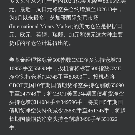
多头头寸从之前一周的102.1亿美元降至88.05亿美
元。最近一周日元净空头合约增加至102618手，
为5月以来最多。芝加哥国际货币市场
(International Moary Market)的美元仓位是根据日
元、欧元、英镑、瑞郎、加元和澳元这六种主要
货币的净仓位计算得出的。
券基金经理将
标普500
指数CME净多头持仓增加
10953手至55898手，投机者将
标普500
指数CME
净空头持仓增加4745手至89800手。投机者将
CBOT美国10年期国债期货净空头持仓削减65690
手至247748手；将CBOT美国2年期国债期货净空
头持仓增加14084手至349596手；将美国5年期国
债期货净空头持仓减少25832手至461745手；将超
长期国债期货净空头持仓削减3496手至351022
手。