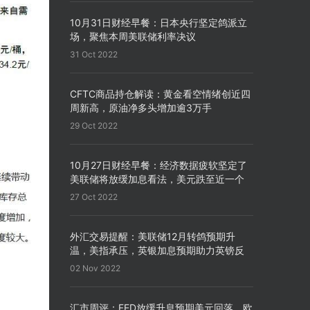
10月31日财经早餐：日本央行坚定鸽派立
场，聚焦本周美联储利率决议
31 Oct 2022
CFTC商品持仓解读：黄金看空情绪创近四
周新高，原油净多头增加逾3万手
29 Oct 2022
10月27日财经早餐：经济数据疲软坚定了
美联储将放缓加息看法，美元跌至近一个
月来新低
27 Oct 2022
外汇交易提醒：美联储12月转鸽预期升
温，美指承压，英银加息预期助力英镑反
弹
02 Nov 2022
汇市周评：FED放缓升息预期美元回落，欧