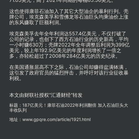
这也使得康菲石油加入了其它大型油企的暴利行列。壳
牌公司，埃克森美孚和雪佛龙等石油巨头均乘油价上涨
的东风赚取了巨额利润。
埃克森美孚去年全年利润达557.4亿美元，不仅打破了
公司的记录，也创下了西方石油行业的历史新高，平均
一小时赚630万；壳牌2022年全年调整后利润为399亿
美元，较上年192.9亿美元的年度利润增长了一倍之
多，亦轻松超过了2008年284亿美元的历史纪录。
在美国通胀居高不下之际，石油公司却赚得盆满钵满，
这引发了政府官员的猛烈抨击，并呼吁对该行业征收暴
利税。
本文由财联社授权“汇通财经”转发
标题：187亿美元！康菲石油2022年利润翻倍 加入石油巨头大
丰收队列
地址：www.gpqre.com/article/1921.html