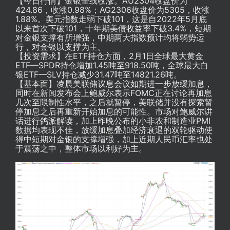
【今日行情】金银全线收涨。AU2304收盘价为
424.86，收涨0.98%；AG2306收盘价为5305，收涨
1.88%。
美元指数
走弱下破101，这是自2022年5月底
以来首次下破101，十年期美债收益率下破3.4%，短期
对金银支撑有所增强，中期两大指数预计均将弱势运
行，对金银以支撑为主。
【投资需求】在ETF持仓方面，2月1日全球最大黄金
ETF—SPDR持仓增加1.45吨至918.50吨，全球最大白
银ETF—SLV持仓减少31.47吨至14821.26吨。
【基本面】凌晨美联储议息会议如期进一步放缓加息，
同时在新闻发布会上鲍威尔表示FOMC正在讨论再加息
几次至限制性水平，之后就暂停，美联储并没有探索暂
停加息之后再重新开始加息的可能性。市场对鲍威尔讲
话进行鸽派解读，加上昨晚公布的小非农和制造业PMI
数据均表现不佳，放缓加息叠加经济衰退的双轮驱动使
得中短期对金银的支撑增强，加上近期人民币汇率也处
于震荡之中，整体市场以利好为主。