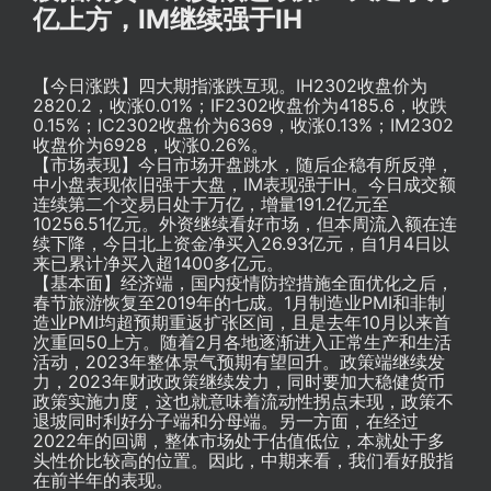
亿上方，IM继续强于IH
【今日涨跌】四大期指涨跌互现。IH2302收盘价为
2820.2，收涨0.01%；IF2302收盘价为4185.6，收跌
0.15%；IC2302收盘价为6369，收涨0.13%；IM2302
收盘价为6928，收涨0.26%。
【市场表现】今日市场开盘跳水，随后企稳有所反弹，
中小盘表现依旧强于大盘，IM表现强于IH。今日成交额
连续第二个交易日处于万亿，增量191.2亿元至
10256.51亿元。外资继续看好市场，但本周流入额在连
续下降，今日北上资金净买入26.93亿元，自1月4日以
来已累计净买入超1400多亿元。
【基本面】经济端，国内疫情防控措施全面优化之后，
春节旅游恢复至2019年的七成。1月制造业PMI和非制
造业PMI均超预期重返扩张区间，且是去年10月以来首
次重回50上方。随着2月各地逐渐进入正常生产和生活
活动，2023年整体景气预期有望回升。政策端继续发
力，2023年财政政策继续发力，同时要加大稳健货币
政策实施力度，这也就意味着流动性拐点未现，政策不
退坡同时利好分子端和分母端。另一方面，在经过
2022年的回调，整体市场处于估值低位，本就处于多
头性价比较高的位置。因此，中期来看，我们看好股指
在前半年的表现。