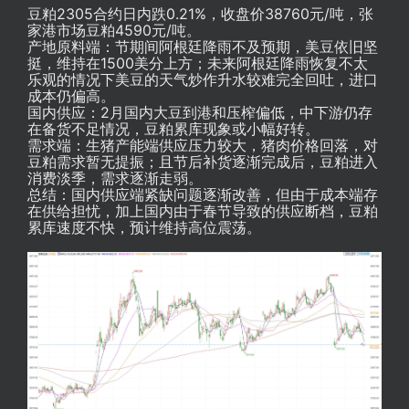
豆粕2305合约日内跌0.21%，收盘价38760元/吨，张
家港市场豆粕4590元/吨。
产地原料端：节期间阿根廷降雨不及预期，美豆依旧坚
挺，维持在1500美分上方；未来阿根廷降雨恢复不太
乐观的情况下美豆的天气炒作升水较难完全回吐，进口
成本仍偏高。
国内供应：2月国内大豆到港和压榨偏低，中下游仍存
在备货不足情况，豆粕累库现象或小幅好转。
需求端：生猪产能端供应压力较大，猪肉价格回落，对
豆粕需求暂无提振；且节后补货逐渐完成后，豆粕进入
消费淡季，需求逐渐走弱。
总结：国内供应端紧缺问题逐渐改善，但由于成本端存
在供给担忧，加上国内由于春节导致的供应断档，豆粕
累库速度不快，预计维持高位震荡。