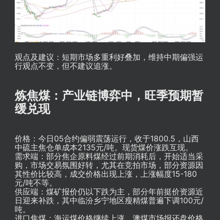
观点及建议：短期市场多重利好叠加，维持中期偏强运
行观点不变，但不建议追涨。
炼焦煤：产业链博弈中，旺季预期暂
缓兑现
价格：今日05合约偏弱震荡运行，收于1800.5，山西
中硫主焦仓单成本2135元/吨。现货煤价涨跌互现。
需求端：部分焦企原料煤经过前期消耗后，开始适当采
购，市场交易氛围好转，尤其在竞拍市场，部分资源因
其性价比较高，成交价格出现上涨，上涨幅度15-180
元/吨不等。
供应端：煤矿报价仍以下跌为主，部分年前挺价资源近
日迎来补跌，其中临汾乡宁地区瘦精煤普遍下调100元/
吨。
进口焦煤：海运煤价格继续上涨，澳煤市场报还盘价格