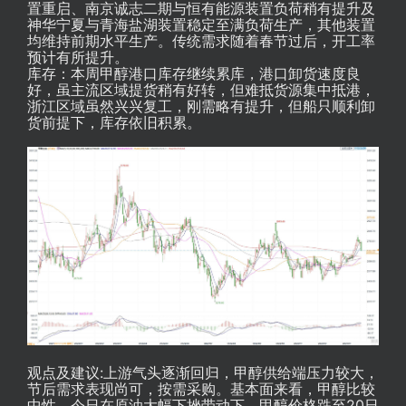
置重启、南京诚志二期与恒有能源装置负荷稍有提升及
神华宁夏与青海盐湖装置稳定至满负荷生产，其他装置
均维持前期水平生产。传统需求随着春节过后，开工率
预计有所提升。
库存：本周甲醇港口库存继续累库，港口卸货速度良
好，虽主流区域提货稍有好转，但难抵货源集中抵港，
浙江区域虽然兴兴复工，刚需略有提升，但船只顺利卸
货前提下，库存依旧积累。
观点及建议:上游气头逐渐回归，甲醇供给端压力较大，
节后需求表现尚可，按需采购。基本面来看，甲醇比较
中性，今日在原油大幅下挫带动下，甲醇价格跌至20日