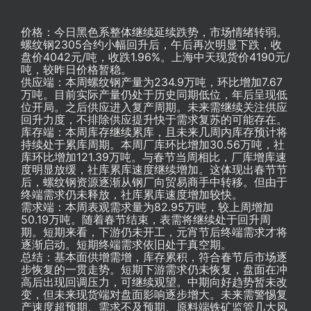
价格：今日黑色系整体继续延续跌势，市场情绪转弱。
螺纹钢2305合约小幅回升后，午后再次明显下跌，收
盘价4042元/吨，收跌1.96%。上海中天现货价4190元/
吨，较昨日价格暂稳。
供应端：本周螺纹钢产量为234.9万吨，环比增加7.67
万吨。目前实际产量仍处于历史同期低位，年后呈现低
位开局。之后供应进入复产周期。未来需继续关注供应
回升力度，不排除供应提升快于需求复苏的可能存在。
库存端：本周库存继续累库，且未来几周内库存预计将
持续处于累库周期。本周厂库环比增加30.56万吨，社
库环比增加121.39万吨。与春节当周相比，厂库增库速
度明显放缓，社库累库速度继续增加。这体现出春节节
后，螺纹钢资源逐渐从钢厂向贸易商手中转移。但由于
终端需求仍未释放，社库累库速度增加较快。
需求端：本周表观需求量为82.95万吨，较上周增加
50.19万吨。随着春节结束，表需将继续处于回升周
期。短期来看，下游仍未开工，元宵节后终端需求才将
逐渐启动。短期终端需求依旧处于真空期。
总结：基本面供增需增，库存累积，符合春节后市场逐
步恢复的一贯走势。短期下游需求仍未恢复，盘面在冲
高后出现回调压力，可继续观望。中期向好趋势暂未改
变，但未来现货端对盘面影响逐步增大。未来需警惕复
产速度超预期、需求不及预期、原料端铁矿监管几大风