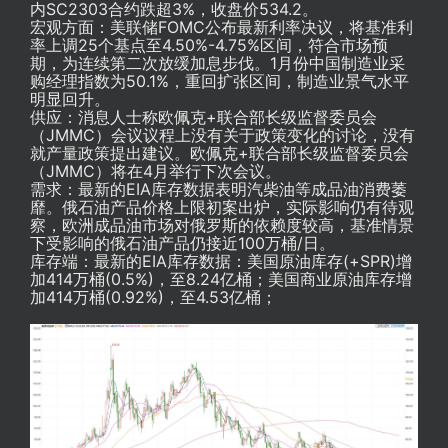
内SC2303合约跌超3%，收盘价534.2。
宏观方面：美联储FOMC公布最新利率决议，将基准利
率上调25个基点至4.50%-4.75%区间，符合市场预
期，为连续第二次放缓加息步伐。1月份中国制造业采
购经理指数为50.1%，重回扩张区间，制造业景气水平
明显回升。
供应：消息人士称欧佩克+联合部长级监督委员会
（JMMC）会议议程上没有关于政策变化的讨论，没有
就产量政策提出建议。欧佩克+联合部长级监督委员会
（JMMC）将在4月举行下次会议。
需求：最新的EIA库存数据表明汽柴油等成品油消费萎
靡。俄石油产品价格上限初案出炉，实际影响仍有待观
察，欧洲成品油市场对俄罗斯的依赖度较高，基准情景
下受影响的俄石油产品仍接近100万桶/日。
库存端：最新的EIA库存数据：美国原油库存(+SPR)增
加414万桶(0.5%)，至8.24亿桶；美国商业原油库存增
加414万桶(0.92%)，至4.53亿桶；