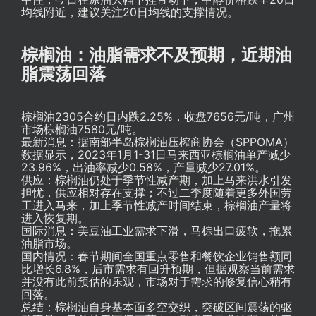
均线附近，建议关注20日均线的支撑情况。
棕榈油：油脂需求不及预期，近期油
脂震荡回落
棕榈油2305合约日内跌2.25%，收盘7656元/吨，广州
市场棕榈油7580元/吨。
最新消息：据南部半岛棕榈油压榨商协会（SPPOMA）
数据显示，2023年1月1-31日马来西亚棕榈油单产减少
23.96%，出油率减少0.58%，产量减少27.01%。
供应：棕榈油仍处于季节性减产期，加上马来洪水引发
担忧，供应相对存在支撑；不过二季度随着更多外国劳
工进入马来，加上季节性减产时间结束，棕榈油产量将
进入恢复期。
国际消息：美豆油工业需求下滑，马棕出口疲软，拖累
油脂市场。
国内情况：春节期间全国重点零售和餐饮企业销售额同
比增长6.8%，后市需求有回升预期，但据观察当前需求
并没有此前预估的乐观，市场对于需求的修复信心稍有
回落。
总结：棕榈油自身基本面多空交织，突破区间震荡的驱