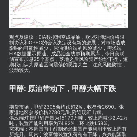
观点及建议：EIA数据利空成品油，欧盟对俄油价格限
制协议和OPEC的会议决定没有新的进展，对市场造成
影响的可能性减少，原油供给端的风险减少，需求端
EIA数据显示原油、成品油全线超预期累库，今日美联
储宣布加息25个基点，落地之后风险资产纷纷下挫，短
期我们认为原油区间震荡的思路为主，注意风险防控，
波动较大。
甲醇: 原油带动下，甲醇大幅下跌
期货市场，甲醇2305合约跌超2%，收盘价2690。张
家港地区参考价格2780元/吨附近现汇出罐。
供应端:中国甲醇产量为151.70万吨，较上周减少2.42万
吨，装置产能利用率为74.82%，环比跌1.58%。
需求端：本周国内甲醇制烯烃装置产能利用率较上周有
所提升。周内宁波富德装置负荷稍有下降，兴兴能源装