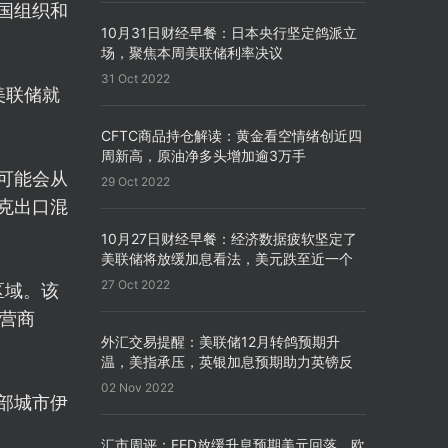
国组织和
10月31日财经早餐：日本央行坚定鸽派立
场，聚焦本周美联储利率决议
31 Oct 2022
美联储就
CFTC商品持仓解读：黄金看空情绪创近四
周新高，原油净多头增加逾3万手
可能会从
29 Oct 2022
萨克出口混
10月27日财经早餐：经济数据疲软坚定了
美联储将放缓加息看法，美元跌至近一个
月来新低
27 Oct 2022
区域。该
运营商
外汇交易提醒：美联储12月转鸽预期升
温，美指承压，英银加息预期助力英镑反
弹
02 Nov 2022
部城市伊
汇市周评：FED放缓升息预期美元回落，欧