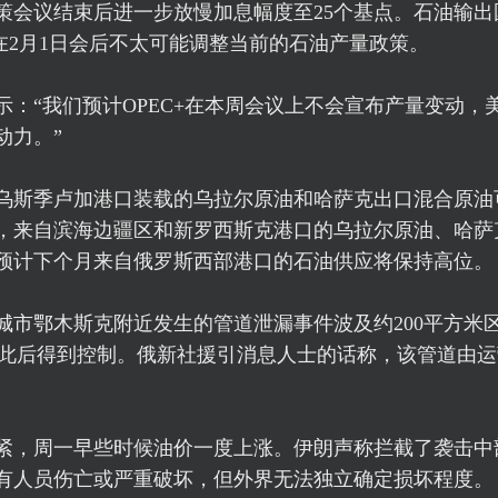
策会议结束后进一步放慢加息幅度至25个基点。石油输出
们在2月1日会后不太可能调整当前的石油产量政策。
：“我们预计OPEC+在本周会议上不会宣布产量变动，
动力。”
海乌斯季卢加港口装载的乌拉尔原油和哈萨克出口混合原油
10日，来自滨海边疆区和新罗西斯克港口的乌拉尔原油、哈
预计下个月来自俄罗斯西部港口的石油供应将保持高位。
城市鄂木斯克附近发生的管道泄漏事件波及约200平方米
的，此后得到控制。俄新社援引消息人士的话称，该管道由
紧，周一早些时候油价一度上涨。伊朗声称拦截了袭击中
有人员伤亡或严重破坏，但外界无法独立确定损坏程度。