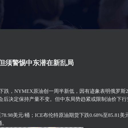
但须警惕中东潜在新乱局
油价下跌，NYMEX原油创一周半新低，因有迹象表明俄罗斯
会后决定保持产量不变。但中东局势趋紧或限制油价下行
8.98美元/桶；ICE
布伦特原油
期货下跌0.68%至85.81美
桶。