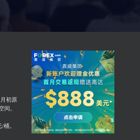
2月初原
空间。
元/桶。