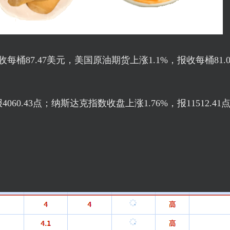
收每桶87.47美元，美国原油期货上涨1.1%，报收每桶81.
060.43点；纳斯达克指数收盘上涨1.76%，报11512.4