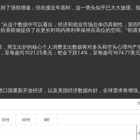
保持了强劲增速，但在接近年底时，这一势头似乎已大大放缓。
ai Wong说：“从这个数据中可以看出，经济和就业市场总体仍具韧性，第
给美联储提供了在更长时间内将利率保持在高位的空间。”初请
储会议前，周五出炉的核心个人消费支出数据将对多头和空头心理均产
至每盎司1021.25美元；钯金下跌1.4%，至每盎司1674.77美
进口国重新开放经济，以及美国经济数据向好，全球需求将增强