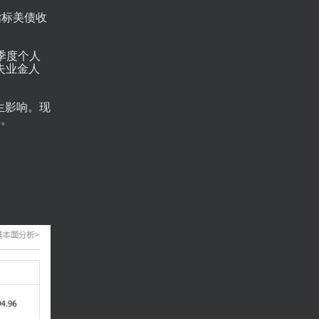
指标美债收
四季度个人
失业金人
生影响。现
元。
。