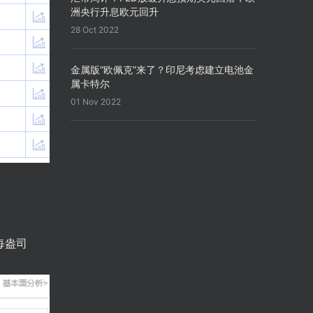
洲央行升息欧元回升
28 Oct 2022
金属版“欧佩克”来了？印尼考虑建立电池金
属卡特尔
01 Nov 2022
每盎司