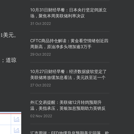
10月31日财经早餐：日本央行坚定鸽派立
场，聚焦本周美联储利率决议
31 Oct 2022
01美元。
CFTC商品持仓解读：黄金看空情绪创近四
周新高，原油净多头增加逾3万手
29 Oct 2022
1点；道琼
10月27日财经早餐：经济数据疲软坚定了
美联储将放缓加息看法，美元跌至近一个
月来新低
27 Oct 2022
外汇交易提醒：美联储12月转鸽预期升
温，美指承压，英银加息预期助力英镑反
弹
02 Nov 2022
汇市周评：FED放缓升息预期美元回落，欧