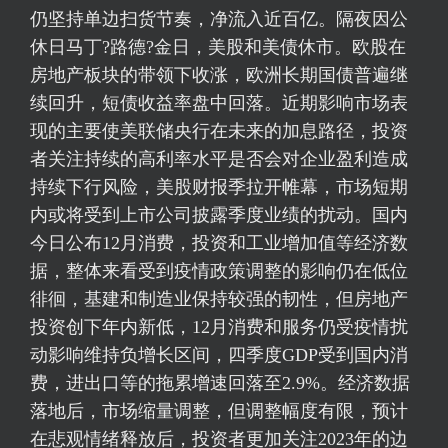
仍坚持单边扫货节奏，净流入近百亿。隔夜因公
休日马丁?路德?金日，美股和美债休市。欧股在
房地产板块的带领下收涨，欧洲长期国债普遍继
续回升，短债收益率盘中回落。近期影响市场表
现的主要使美联储央行在未来的加息路径，投资
者关注持续的高利率水平是否会对企业盈利造成
持续下行风险，美股财报季拉开帷幕，市场短期
内或将受到上市公司披露季度业绩的扰动。国内
今日公布12月消费，投资和工业增加值等经济数
据，整体来看受到疫情政策调整的影响仍在低位
徘徊，基建和制造业保持较强的韧性，但房地产
投资创下年内新低，12月消费和服务仍受疫情扰
动影响维持负增长区间，四季度GDP受到国内消
费，进出口等的拖累增速回落至2.9%。经济数据
落地后，市场缩量调整，但调整幅度有限，预计
在悲观情绪释放后，投资者更加关注2023年的边