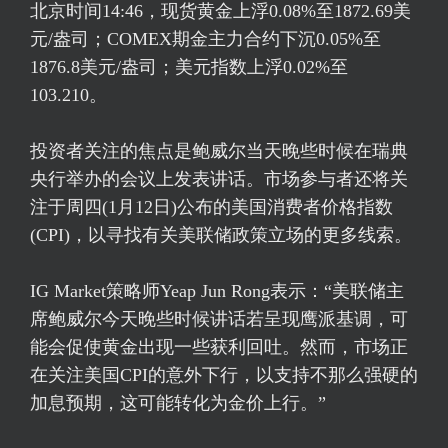
北京时间14:46，
现货黄金
上浮0.08%至1872.69美
元/盎司；COMEX期金主力合约下沉0.05%至
1876.8美元/盎司；
美元指数
上浮0.02%至
103.210。
投资者关注的焦点是鲍威尔当天晚些时候在瑞典
央行举办的会议上发表讲话。市场参与者还将关
注于周四(1月12日)公布的美国消费者价格指数
(CPI)，以寻找有关美联储政策立场的更多线索。
IG Market策略师Yeap Jun Rong表示：“美联储主
席鲍威尔今天晚些时候讲话若呈现鹰派基调，可
能会促使黄金出现一些获利回吐。然而，市场正
在关注美国CPI的意外下行，以支持不那么强硬的
加息预期，这可能转化为金价上行。”