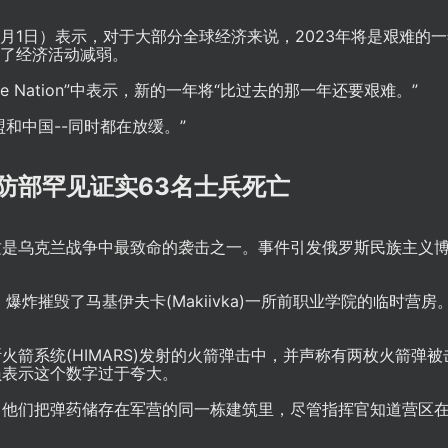
1月1日）表示，对于大部分全球经济来说，2023年将是艰难的
历了经济活动减弱。
e Nation”中表示，新的一年将“比过去的那一年还要艰难。”
和中国--同时都在放缓。”
防部罕见证实63名士兵死亡
这是乌克兰战争中最致命的袭击之一。事件引发俄罗斯民族主义
炸摧毁了马基伊夫卡(Makiivka)一所前职业学院的临时营房
箭系统(HIMARS)发射的火箭弹击中，并声称有两枚火箭弹被
员表示这个数字过于夸大。
，他们把弹药储存在军营的同一栋建筑里，尽管指挥官知道营区