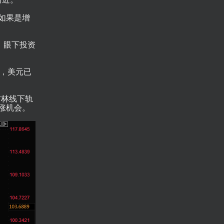
，如果是增
。眼下投资
象，美元已
布林线下轨
上涨机会。