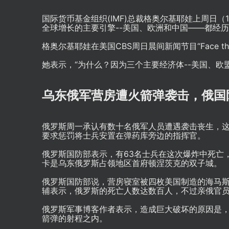
国际货币基金组织(IMF)总裁格奥尔基耶娃上周日（
全球增长的主要引擎--美国、欧洲和中国——都经
格奥尔基耶娃在美国CBS周日晨间新闻节目“Face th
她表示，“为什么？因为三个主要经济体--美国、欧盟
乌东俄军营房遭火箭弹袭击，俄国
俄罗斯周一承认有数十名俄军人员遭遇袭击丧生，
要求惩罚将士兵安置在弹药库旁边的指挥官。
俄罗斯国防部表示，有63名士兵在这次爆炸中死亡，爆
卡是乌东俄罗斯占领地区首府顿涅茨克的双子城。
俄罗斯国防部说，营房寝室被四枚美国制造的海马斯火
辅表示，俄罗斯的死亡人数达数百人，不过亲俄官
俄罗斯军事博客作者表示，造成巨大破坏的原因是
箭弹的射程之内。