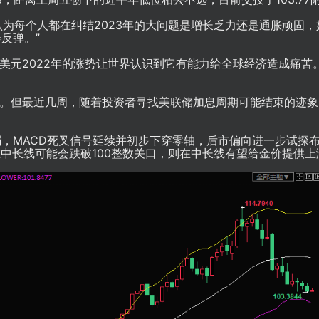
表示，“我认为每个人都在纠结2023年的大问题是增长乏力还是通胀顽固
反弹。”
道，美元2022年的涨势让世界认识到它有能力给全球经济造成痛苦
最大。但最近几周，随着投资者寻找美联储加息周期可能结束的迹
，MACD死叉信号延续并初步下穿零轴，后市偏向进一步试探
价在中长线可能会跌破100整数关口，则在中长线有望给金价提供