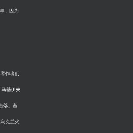
一年，因为
博客作者们
。马基伊夫
击落。基
在乌克兰火